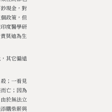
舊鈔現金，對
這個政策，但
院印度醫學研
指責莫迪為生
此，其它偏遠
自殺；一看見
斃而亡；因為
；由於無法立
錢添購柴薪與