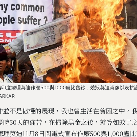
印度總理莫迪作廢500與1000盧比舊鈔，燒毀莫迪肖像以表抗議
ARKAR
作並不是傲慢的展現，我也曾生活在貧困之中，
歷時50天的痛苦，在掃除黑金之後，就算如蚊子
理莫迪11月8日閃電式宣布作廢500與1,000盧