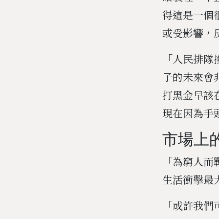
得這是一個
或受影響，
「人民排隊
子的未來會
打黑金早該
現在因為手
市場上
「為窮人而
生活衝擊最
「或許我們