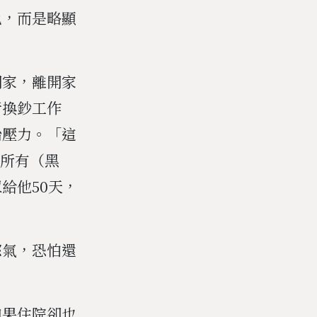
色，而是略顯
開家，離開家
行換鈔工作
治壓力。「這
出所有（黑
給他50天，
怒氣，恐怕還
如果住院卻也