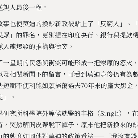
送親人最後一程。
故事也使莫迪的換鈔新政被貼上了「反窮人」、
民眾」的罪名，更別提在印度央行、銀行與提款
隊人龍爆發的推擠與衝突。
了一星期的民怨與衝突可能形成一把燎原的怒火
以及相關新聞下的留言，可看到莫迪身後仍有為
些短期不便利能如願掃蕩過去70年來的龐大黑金
度」。
學研究所科學院外等候就醫的辛格（Singh），
時，突然解開皮帶脫下褲子，原來他把新換來的
直的態度如同他對莫迪的政策看法——「我沒有錢