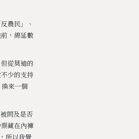
「反農民」、
機前，綿延數
，但從莫迪的
數不少的支持
，換來一個
在被問及是否
鈔票藏在內褲
，所以我覺