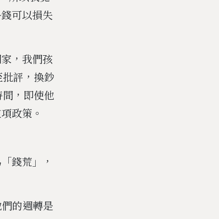
多錢可以損失
國家，我們孩
至批評，換鈔
時間，即使他
這項政策。
為「錢荒」，
他們的週轉是