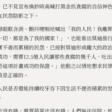
，已不見宣布換鈔時高喊打黑金抓貪腐的自信神
在民怨陰影之下。
得眼眶含淚、顫抖哽咽地喊出「我的人民！我離
一切，都是為了我的國家！」，也能看出莫迪推
實不善而累積的民怨，已經對莫迪形成龐大的政
成功，需要12.5億人民讓那些貪腐的幾千人，吐
是這項計畫成功的保證。」他動之以情地懇求民眾
策是正確的。
人民是否還能持續咬牙吞下因生活不便而積累的
。
也沒有錢，要買蔬菜也沒有錢，人們無法住院，