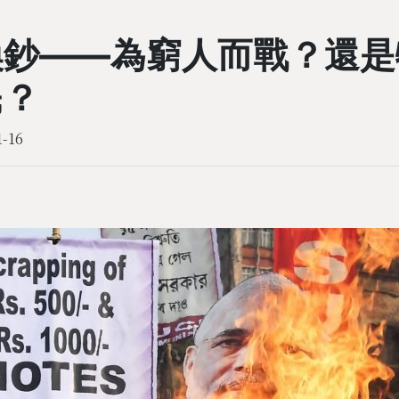
換鈔——為窮人而戰？還是
民？
1-16