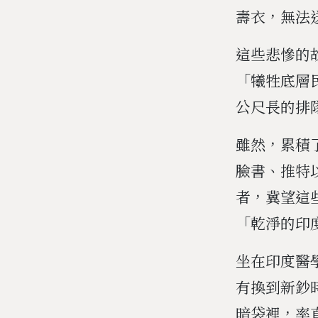
壽衣，無法
這些悲慘的
「犧牲底層
公尺長的排
雖然，累積
臉書、推特
者，冀望這
「乾淨的印
坐在印度醫
有換到新鈔
暗袋裡，率