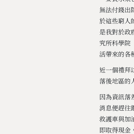
無法付錢出
於這些窮人
是我對於政
究所科學院（
活帶來的各
近一個禮拜
落後地區的
因為資訊落
消息便趕往
救護車與加
即取得現金