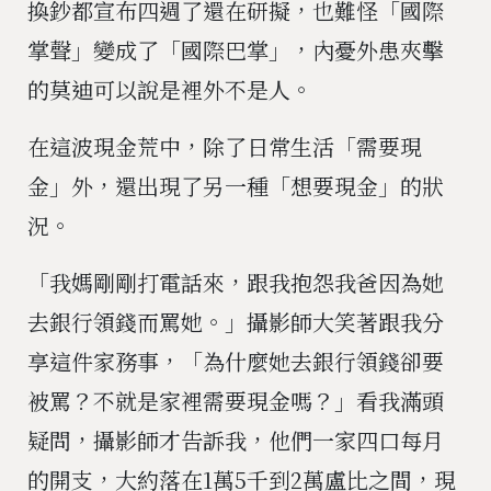
換鈔都宣布四週了還在研擬，也難怪「國際
掌聲」變成了「國際巴掌」，內憂外患夾擊
的莫迪可以說是裡外不是人。
在這波現金荒中，除了日常生活「需要現
金」外，還出現了另一種「想要現金」的狀
況。
「我媽剛剛打電話來，跟我抱怨我爸因為她
去銀行領錢而罵她。」攝影師大笑著跟我分
享這件家務事，「為什麼她去銀行領錢卻要
被罵？不就是家裡需要現金嗎？」看我滿頭
疑問，攝影師才告訴我，他們一家四口每月
的開支，大約落在1萬5千到2萬盧比之間，現