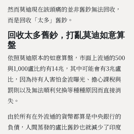
然而莫迪現在該頭痛的並非舊鈔無法回收，
而是回收「太多」舊鈔。
回收太多舊鈔，打亂莫迪如意算
盤
依照莫迪原本的如意算盤，市面上流通的500
與1,000盧比約有14兆，其中可能會有3兆盧
比，因為持有人害怕金流曝光、擔心課稅與
罰則以及無法順利兌換等種種原因而直接消
失。
由於所有在外流通的貨幣都算是中央銀行的
負債，人間蒸發的盧比舊鈔也就減少了印度