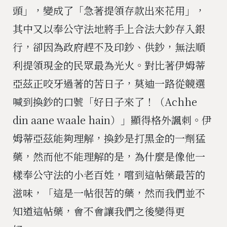
頭」，變成了「急著提領存款出來花用」，
其中又以奉公守法地將手上合法大鈔存入銀
行，卻因為政府趕不及印鈔、供鈔，無法順
利提領現金的民眾最為光火。對比著伊姆蒂
亞茲正咬牙過著的苦日子，莫迪一路從競選
喊到換鈔的口號「好日子來了！（Achhe
din aane waale hain）」顯得格外諷刺。伊
姆蒂亞茲能夠理解，換鈔是打黑金的一劑猛
藥，然而他不能理解的是，為什麼是像他一
樣奉公守法的小老百姓，嚐到這帖藥最苦的
滋味，「這是一帖很苦的藥，然而我們並不
知道這帖藥，會不會讓我們之後變得更