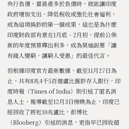
央行負債，當資產多於負債時，就能讓印度
政府增加支出、降低稅收或強化社會福利，
成為這項換鈔的第一個成果，這也是為什麼
印度財政部有意在1月底、2月初，提前公佈
新的年度預算釋出利多，成為莫迪說要「讓
有錢人變窮，讓窮人受惠」的最佳代言。
但根據印度官方最新數據，截至11月27日為
止，共有8兆4千5百億盧比舊鈔存入銀行，印
度時報（Times of India）則引述了匿名消
息人士，報導截至12月3日傍晚為止，印度已
經回收了將近10兆盧比，彭博社
（Blooberg）引述的消息，更指早已回收超