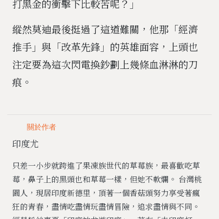
打黑金的衝擊下比較苦呢？」
縱然莫迪最後挺過了這道難關，他那「經濟
推手」與「改革先鋒」的英雄面容，上頭也
注定要為這次閃電換鈔劃上幾條血淋淋的刀
痕。
關於作者
印度尤
只差一小步就跨進了果凍族世代的草莓族，最喜歡吃草
莓，鼻子上的黑頭也和草莓一樣，但她不軟爛。 台灣桃
園人，現居印度新德里，頂著一個香菇頭努力享受著瘋
狂的青春，盡情吃盡情玩盡情冒險，追求盡情與不同。