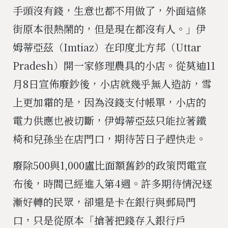
手頭沒有錢，生意也都不用做了，外面這條
街原本很熱鬧的，但是現在都沒有人。」伊
姆蒂亞茲（Imtiaz）在印度北方邦（Uttar
Pradesh）開一家修理農具的小店。從莫迪11
月8日宣佈廢鈔後，小店就幾乎無人造訪，雪
上更加霜的是，因為沒錢支付帳單，小店的
電力供應也被切斷，伊姆蒂亞茲只能拉著鐵
椅和兒孫坐在店門口，期待苦日子趕快走。
廢除500與1,000盧比面額舊鈔的政策閃電宣
布後，時間已經進入第4週。許多期待情況逐
漸好轉的民眾，卻還是卡在銀行與郵局門
口，只是從原本「搶著把錢存入銀行戶