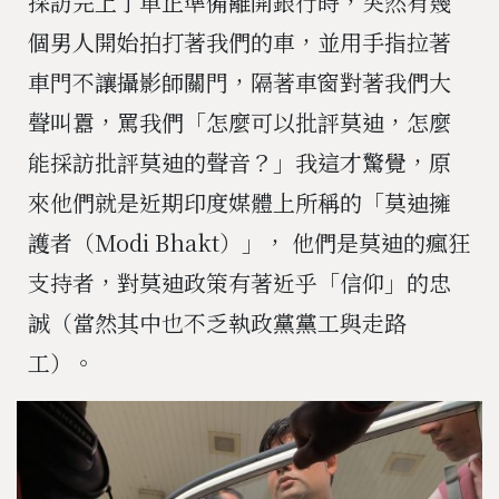
採訪完上了車正準備離開銀行時，突然有幾
個男人開始拍打著我們的車，並用手指拉著
車門不讓攝影師關門，隔著車窗對著我們大
聲叫囂，罵我們「怎麼可以批評莫迪，怎麼
能採訪批評莫迪的聲音？」我這才驚覺，原
來他們就是近期印度媒體上所稱的「莫迪擁
護者（Modi Bhakt）」， 他們是莫迪的瘋狂
支持者，對莫迪政策有著近乎「信仰」的忠
誠（當然其中也不乏執政黨黨工與走路
工）。