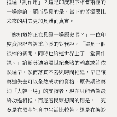
抵過「副作用」？這是印度現下相當兩極的
一場辯論，顯而易見的是，當下的苦澀要比
未來的甜美更加具體而真實。
「妳知道妳正在見證一場歷史嗎？」一位印
度資深記者語重心長的對我說，「這是一個
很棒的新聞，同時也給這世界上了一堂實作
課。」論斷莫迪這場世紀豪賭的輸贏或許依
然過早，然而落實不善與時間拖延，早已讓
莫迪失去可以全然成功的資格，原先期望莫
迪「大幹一場」的支持者，現在只能希望最
終功過相抵，而底層民眾想問的則是，「究
竟是在黑金社會中生活比較苦，還是在換鈔