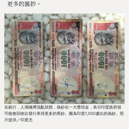
更多的舊鈔。
在銀行，人潮擁擠混亂狀態，偽鈔在一大疊現金，表示印度政府很
可能會回收比發行來得更多的舊鈔。圖為印度1,000盧比的偽鈔。照
片提供／印度尤