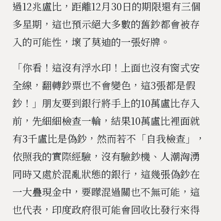
過12兆盧比，距離12月30日的期限還有三個
多星期，這也預示絕大多數的舊鈔都會被存
入的可能性，壞了莫迪的一張好牌。
「你看！這沒有浮水印！上面也沒有窗式安
全線，翻轉鈔票也不會變色，這3張都是假
鈔！」朋友要到銀行將手上的10萬盧比存入
前，先細細檢查一輪，結果10萬盧比裡面就
有3千盧比是偽鈔，然而若不「自我檢查」，
依照我的實際經驗，沒有驗鈔機、人潮洶湧
同時又處於混亂狀態的銀行，這幾張偽鈔在
一大疊現金中，要矇混過關也不無可能，這
也代表，印度政府很可能會回收比發行來得