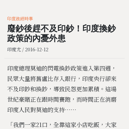
印度政經時事
廢鈔後趕不及印鈔！印度換鈔
政策的內憂外患
印度尤 /
2016-12-12
印度總理莫迪的閃電換鈔政策進入第四週，
民眾大量將舊盧比存入銀行，印度央行卻來
不及印鈔和換鈔，導致民怨更加累積。這場
世紀豪賭正在跟時間賽跑，而時間正在消磨
印度人民對莫迪的支持⋯⋯
「我們一家21口，全靠這家小店吃飯，大家