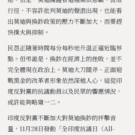
行徑，不容許批判莫迪的聲浪出現，也能看
出莫迪與換鈔政策的壓力不斷加大，而要趕
快撲火與抑制。
民怨正隨著時間每分每秒地升溫正逼近臨界
點。但弔詭是，換鈔在經濟上的挫敗，並不
完全體現在政治上。莫迪大刀闊斧、正面迎
戰黑金的改革者形象依然深植人心，這從印
度反對黨的抗議動員以及民眾的響應情況，
或許能夠略窺一二。
印度反對黨不斷加大對莫迪換鈔的抨擊音
量，11月28日發動「全印度抗議日（All-