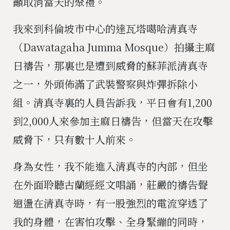
籲取消當天的聚禮。
我來到科倫坡市中心的達瓦塔噶哈清真寺
（Dawatagaha Jumma Mosque）拍攝主麻
日禱告，那裏也是遭到威脅的蘇菲派清真寺
之一，外頭佈滿了武裝警察與炸彈拆除小
組。清真寺裏的人員告訴我，平日會有1,200
到2,000人來參加主麻日禱告，但當天在攻擊
威脅下，只有數十人前來。
身為女性，我不能進入清真寺的內部，但坐
在外面聆聽古蘭經經文唱誦，莊嚴的禱告聲
迴盪在清真寺時，有一股強烈的電流穿透了
我的身體，在害怕攻擊、全身緊繃的同時，