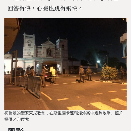
回答得快，心臟也跳得飛快。
柯倫坡的聖安東尼教堂，在斯里蘭卡連環爆炸案中遭到攻擊。照片
提供／印度尤