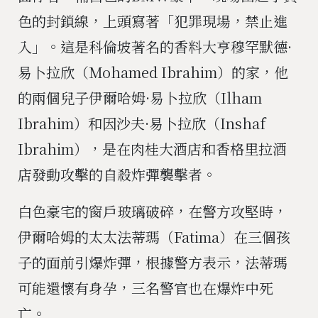
色的封鎖線，上頭寫著「犯罪現場，禁止進
入」。這是科倫坡著名的香料大亨穆罕默德·
易卜拉欣（Mohamed Ibrahim）的家，他
的兩個兒子伊爾哈姆·易卜拉欣（Ilham
Ibrahim）和因沙夫·易卜拉欣（Inshaf
Ibrahim），是在肉桂大酒店和香格里拉酒
店發動攻擊的自殺炸彈襲擊者。
白色豪宅的窗戶玻璃破碎，在警方攻堅時，
伊爾哈姆的太太法蒂瑪（Fatima）在三個孩
子的面前引爆炸彈，根據警方表示，法蒂瑪
可能還懷有身孕，三名警官也在爆炸中死
亡。