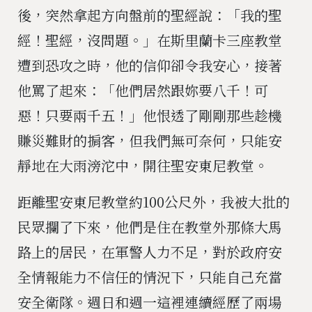
後，突然拿起方向盤前的聖經說：「我的聖
經！聖經，沒問題。」在斯里蘭卡三座教堂
遭到恐攻之時，他的信仰卻令我安心，接著
他罵了起來：「他們居然跟妳要八千！可
惡！只要兩千五！」他恨透了剛剛那些趁機
賺災難財的掮客，但我們無可奈何，只能安
靜地在大雨滂沱中，開往聖安東尼教堂。
距離聖安東尼教堂約100公尺外，我被大批的
民眾攔了下來，他們是住在教堂外那條大馬
路上的居民，在軍警人力不足，對於政府安
全情報能力不信任的情況下，只能自己充當
安全衛隊。週日和週一這裡連續經歷了兩場