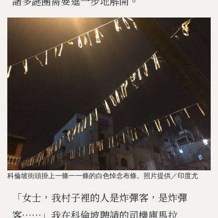
諸多謎團需要進一步地解開。
科倫坡街頭掛上一條一一條的白色悼念布條。照片提供／印度尤
「女士，我村子裡的人是炸彈客，是炸彈
客⋯⋯」我在科倫坡聘請的司機庫馬拉