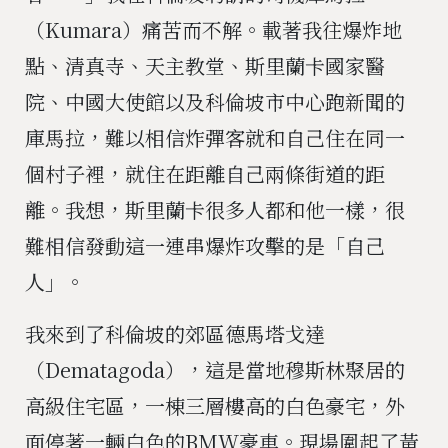
（Kumara）痛苦而不解。載著我往爆炸地
點、清真寺、天主教堂、斯里蘭卡國家醫
院、中國大使館以及科倫坡市中心跑新聞的
庫馬拉，難以相信炸彈客就和自己住在同一
個村子裡，就住在距離自己兩條街道的距
離。我想，斯里蘭卡很多人都和他一樣，很
難相信發動這一連串爆炸攻擊的是「自己
人」。
我來到了科倫坡的郊區德馬塔戈達
（Dematagoda），這是當地穆斯林聚居的
高級住宅區，一棟三層樓高的白色豪宅，外
面停著一輛白色的BMW豪車。現場圍起了黃