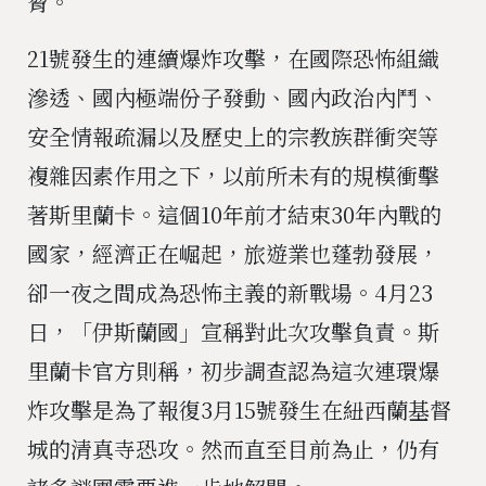
脅。
21號發生的連續爆炸攻擊，在國際恐怖組織
滲透、國內極端份子發動、國內政治內鬥、
安全情報疏漏以及歷史上的宗教族群衝突等
複雜因素作用之下，以前所未有的規模衝擊
著斯里蘭卡。這個10年前才結束30年內戰的
國家，經濟正在崛起，旅遊業也蓬勃發展，
卻一夜之間成為恐怖主義的新戰場。4月23
日，「伊斯蘭國」宣稱對此次攻擊負責。斯
里蘭卡官方則稱，初步調查認為這次連環爆
炸攻擊是為了報復3月15號發生在紐西蘭基督
城的清真寺恐攻。然而直至目前為止，仍有