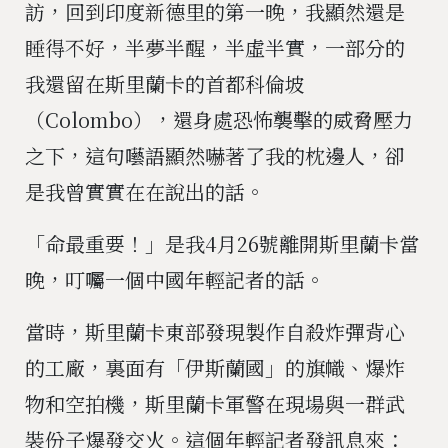
訪，回到印度新德里的第一晚，我顯然還是
睡得不好，半夢半醒，半虛半實，一部分的
我還留在斯里蘭卡的首都科倫坡
（Colombo），還身處恐怖襲擊的威脅壓力
之下，這句囈語顯然嚇著了我的枕邊人，卻
是我曾實實在在說出的話。
「命最重要！」是我4月26號離開斯里蘭卡當
晚，叮囑一個中國年輕記者的話。
當時，斯里蘭卡東部發現製作自殺炸彈背心
的工廠，裏面有「伊斯蘭國」的旗幟、爆炸
物和空拍機，斯里蘭卡軍警在現場與一群武
裝份子爆發交火。這個年輕記者發訊息來：