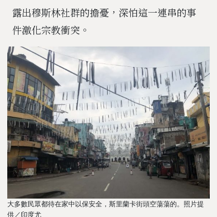
露出穆斯林社群的擔憂，深怕這一連串的事
件激化宗教衝突。
大多數民眾都待在家中以保安全，斯里蘭卡街頭空蕩蕩的。照片提
供／印度尤