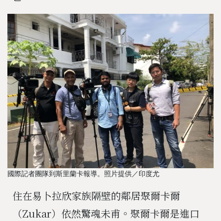
國際記者團隊到斯里蘭卡報導。照片提供／印度尤
住在易卜拉欣家族隔壁的鄰居聚爾卡爾
（Zukar）依然驚魂未甫。聚爾卡爾是進口