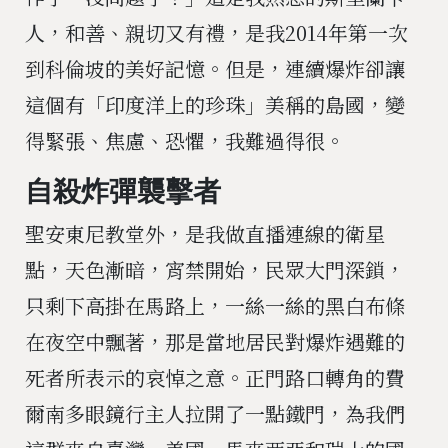
人，和善、親切又有禮，是我2014年第一次
到科倫坡的美好記憶。但是，連續爆炸卻讓
這個有「印度洋上的珍珠」美稱的島國，變
得緊張、焦慮、恐懼，我難過得很。
自殺炸彈襲擊者
聖安東尼教堂外，是我做直播連線的衛星
點，天色漸暗，宵禁開始，民眾大門深鎖，
只剩下高掛在馬路上，一絲一絲的黑白布條
在夜空中飄著，那是當地居民對爆炸遇難的
死者所表示的哀悼之意。正門路口轉角的費
爾南多眼鏡行主人拉開了一點鐵門，為我們