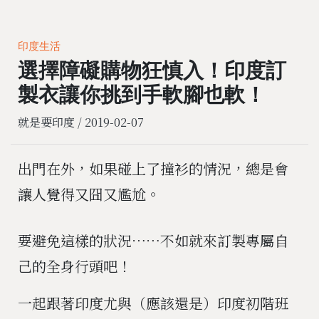
印度生活
選擇障礙購物狂慎入！印度訂
製衣讓你挑到手軟腳也軟！
就是要印度 /
2019-02-07
出門在外，如果碰上了撞衫的情況，總是會
讓人覺得又囧又尷尬。
要避免這樣的狀況⋯⋯不如就來訂製專屬自
己的全身行頭吧！
一起跟著印度尤與（應該還是）印度初階班