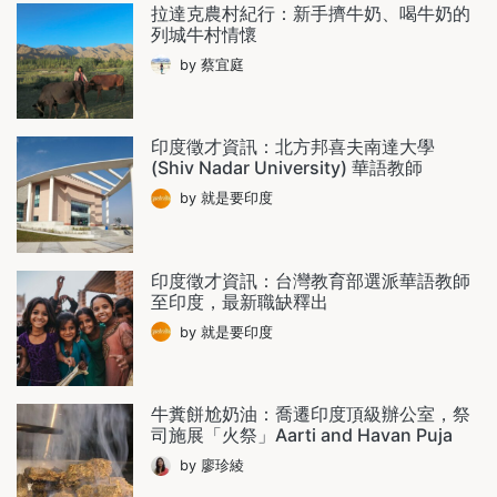
拉達克農村紀行：新手擠牛奶、喝牛奶的
列城牛村情懷
by 蔡宜庭
印度徵才資訊：北方邦喜夫南達大學
(Shiv Nadar University) 華語教師
by 就是要印度
印度徵才資訊：台灣教育部選派華語教師
至印度，最新職缺釋出
by 就是要印度
牛糞餅尬奶油：喬遷印度頂級辦公室，祭
司施展「火祭」Aarti and Havan Puja
by 廖珍綾