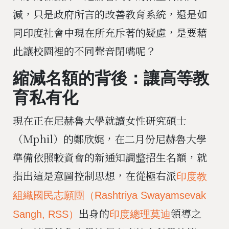
減，只是政府所言的改善教育系統，還是如
同印度社會中現在所充斥著的疑慮，是要藉
此讓校園裡的不同聲音閉嘴呢？
縮減名額的背後：讓高等教
育私有化
現在正在尼赫魯大學就讀女性研究碩士
（Mphil）的鄭欣娓，在二月份尼赫魯大學
準備依照較資會的新通知調整招生名額，就
指出這是意圖控制思想，在從極右派
印度教
組織國民志願團（Rashtriya Swayamsevak
出身的
領導之
Sangh, RSS）
印度總理莫迪