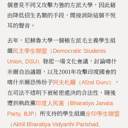
個意見不同又攻擊力強的左派大學，因此藉
由降低招生名額的手段，間接消除這個不悅
耳的聲音。
去年，尼赫魯大學一個極左派毛主義學生組
織
民主學生聯盟（Democratic Students
發起一場文化會議，討論喀什
Union, DSU）
米爾自治議題，以及2001年攻擊印度國會的
喀什米爾恐怖份子
，
阿夫札爾（Afzal Guru）
在司法不透明下被秘密處決的合法性，隨後
遭到執政黨
印度人民黨（Bharatiya Janata
所支持的學生組織
Party, BJP）
全印學生聯盟
（Akhil Bharatiya Vidyarthi Parishad,