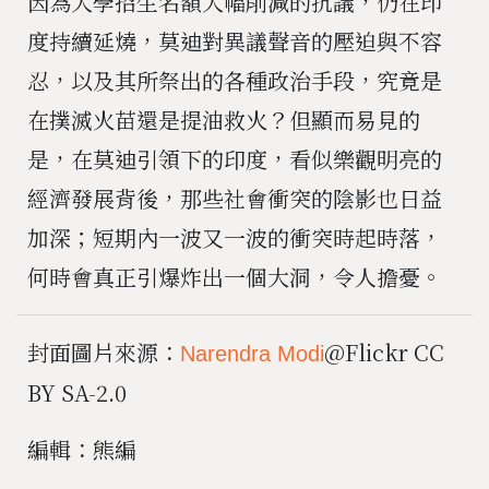
因為大學招生名額大幅削減的抗議，仍在印
度持續延燒，莫迪對異議聲音的壓迫與不容
忍，以及其所祭出的各種政治手段，究竟是
在撲滅火苗還是提油救火？但顯而易見的
是，在莫迪引領下的印度，看似樂觀明亮的
經濟發展背後，那些社會衝突的陰影也日益
加深；短期內一波又一波的衝突時起時落，
何時會真正引爆炸出一個大洞，令人擔憂。
封面圖片來源：
@Flickr CC
Narendra Modi
BY SA-2.0
編輯：熊編