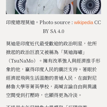
印度總理莫迪。Photo source :
CC
wikipedia
BY SA 4.0
莫迪是印度近代最受歡迎的政治明星，他所
掀起的政治巨浪又被稱為「莫迪海嘯」
（TsuNaMo）。擁有改革強人與經濟推手形
象的他，贏得印度人民的廣泛支持。著眼於
經濟起飛與生活溫飽的普通人民，在面對尼
赫魯大學等菁英學校，高喊言論自由與異議
空間受到打壓時，也顯得更為冷淡。