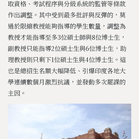
取資格、考試程序與分級系統的監管等條款
作出調整。其中受到最多批評與反彈的，莫
過於限縮教授能夠指導的學生數量，調整為
教授才能指導至多3位碩士師與8位博士生，
副教授只能指導2位碩士生與6位博士生，助
理教授則只剩下1位碩士生與4位博士生。這
也是總招生名額大幅降低、引爆印度各地大
學連續數個月激烈抗議，並發動多次罷課的
主因。