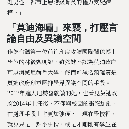
姓男性／都市上層階級菁英的權力支配結
構。」
「莫迪海嘯」來襲，打壓言
論自由及異議空間
作為台灣第一位前往印度攻讀國際關係博士
學位的林筱甄則說，雖然她不認為莫迪政府
可以消滅尼赫魯大學，然而削減名額確實是
莫迪政府刻意壓抑學界異議空間的手段。
2012年進入尼赫魯就讀的她，也看見莫迪政
府2014年上任後，不僅與校園的衝突加劇，
在處理手段上也更加強硬，「現在學校裡，
就算只是一點小事情，或是才剛剛有學生在