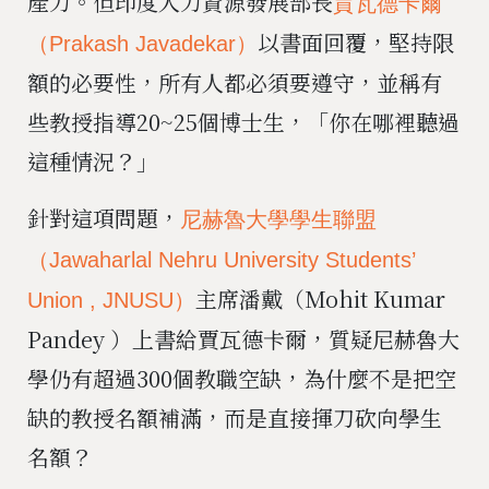
產力。但印度人力資源發展部長
賈瓦德卡爾
以書面回覆，堅持限
（Prakash Javadekar）
額的必要性，所有人都必須要遵守，並稱有
些教授指導20~25個博士生，「你在哪裡聽過
這種情況？」
針對這項問題，
尼赫魯大學學生聯盟
（Jawaharlal Nehru University Students’
主席潘戴（Mohit Kumar
Union , JNUSU）
Pandey ）上書給賈瓦德卡爾，質疑尼赫魯大
學仍有超過300個教職空缺，為什麼不是把空
缺的教授名額補滿，而是直接揮刀砍向學生
名額？