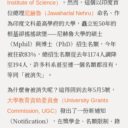
。然而，這個以印度首
Institute of Science）
位總理
命名、作
尼赫魯（Jawaharlal Nehru）
為印度文科最高學府的大學，矗立近50年的
根基卻搖搖欲墜——尼赫魯大學的碩士
（Mphil）與博士（PhD）招生名額，今年
被狂砍83％，總招生名額從去年1174人調降
至194人，許多科系甚至連一個名額都沒有，
等同「被消失」。
為什麼會被消失呢？這得回到去年5月5號，
大學教育資助委員會（University Grants
發出了一份新通知
Commission, UGC）
（Notification），在獎學金、名額限制、錄