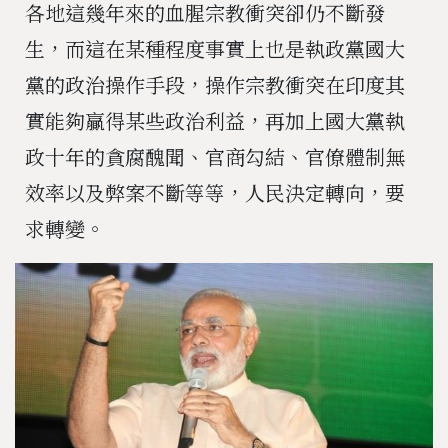
各地這幾年來的血腥宗教衝突卻仍不斷發
生，而這在某種程度事實上也是執政黨國大
黨的政治操作手段，操作宗教衝突在印度其
實能夠贏得某些政治利益，再加上國大黨執
政十年的貪腐醜聞、官商勾結、官僚體制無
效率以及弊案不斷等等，人民決定轉向，要
求轉變。