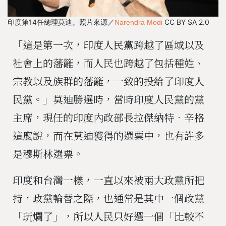
印度第14任總理莫迪。照片來源／
CC BY SA 2.0
Narendra Modi
「這是第一次，印度人民黨跨越了區域以及
社會上的藩籬，而人民也跨越了包括種姓、
宗教以及族群的藩籬，一致的投給了印度人
民黨。」莫迪勝選時，當時印度人民黨的黨
主席，現任的印度內政部長拉傑納特．辛格
這麼說，而在莫迪獲得的選票中，也有許多
是穆斯林選票。
印度和台灣一樣，一直以來被兩大政黨所把
持，政黨輪替之際，也通常是其中一個政黨
「玩爛了」，所以人民只好選一個「比較不