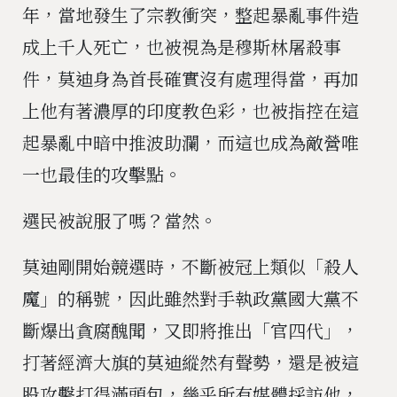
年，當地發生了宗教衝突，整起暴亂事件造
成上千人死亡，也被視為是穆斯林屠殺事
件，莫迪身為首長確實沒有處理得當，再加
上他有著濃厚的印度教色彩，也被指控在這
起暴亂中暗中推波助瀾，而這也成為敵營唯
一也最佳的攻擊點。
選民被說服了嗎？當然。
莫迪剛開始競選時，不斷被冠上類似「殺人
魔」的稱號，因此雖然對手執政黨國大黨不
斷爆出貪腐醜聞，又即將推出「官四代」，
打著經濟大旗的莫迪縱然有聲勢，還是被這
股攻擊打得滿頭包，幾乎所有媒體採訪他，