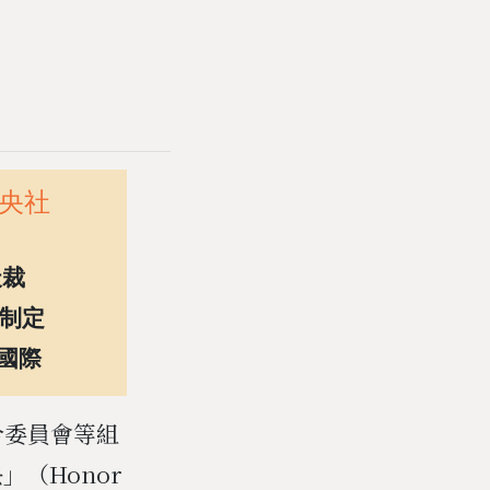
中央社
天裁
制定
國際
合委員會等組
（Honor