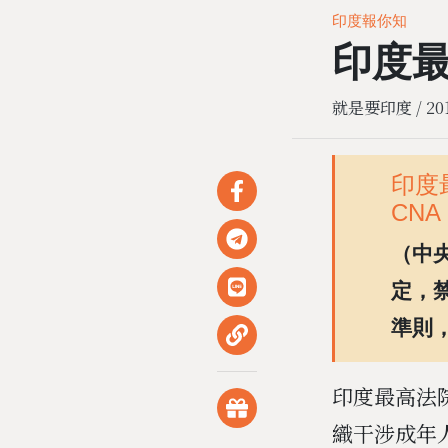
印度報你知
印度
就是要印度 /
20
印度
CNA
（中
定，
準則
印度最高法
織干涉成年