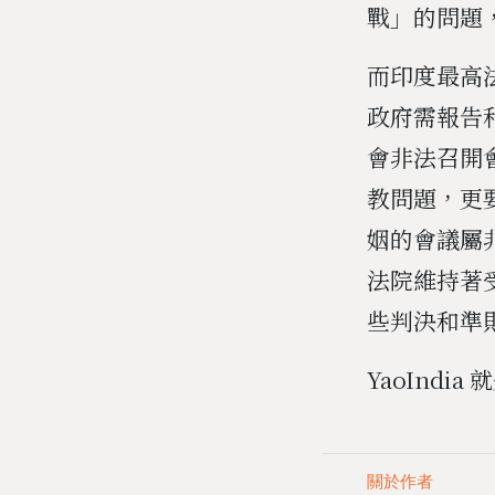
戰」的問題
而印度最高
政府需報告
會非法召開
教問題，更
姻的會議屬
法院維持著
些判決和準
YaoInd
關於作者