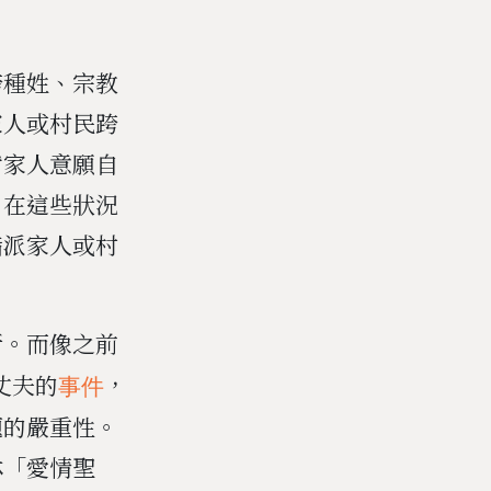
跨種姓、宗教
家人或村民跨
背家人意願自
。在這些狀況
指派家人或村
所。而像之前
丈夫的
，
事件
題的嚴重性。
林「愛情聖