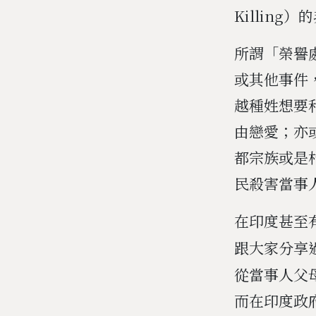
Killing
所謂「榮譽
或其他事件
越種姓想要
由戀愛；亦
都宗族或是
民殺害當事
在印度甚至
跟大家分享過
從當事人父
而在印度政