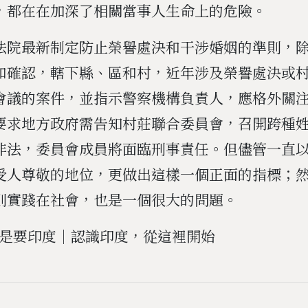
，都在在加深了相關當事人生命上的危險。
法院最新制定防止榮譽處決和干涉婚姻的準則，
和確認，轄下縣、區和村，近年涉及榮譽處決或
會議的案件，並指示警察機構負責人，應格外關
要求地方政府需告知村莊聯合委員會，召開跨種
非法，委員會成員將面臨刑事責任。但儘管一直
受人尊敬的地位，更做出這樣一個正面的指標；
則實踐在社會，也是一個很大的問題。
ia 就是要印度｜認識印度，從這裡開始