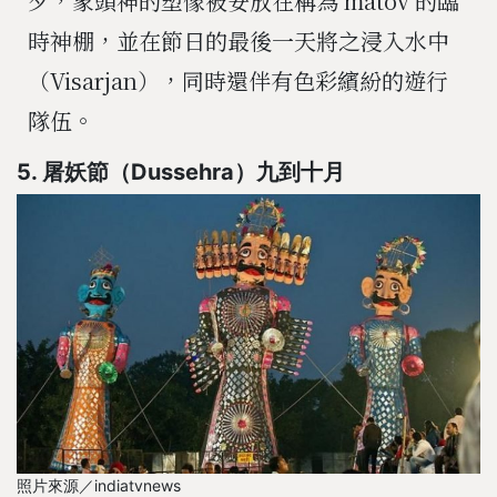
夕，象頭神的塑像被安放在稱為 matov 的臨
時神棚，並在節日的最後一天將之浸入水中
（Visarjan），同時還伴有色彩繽紛的遊行
隊伍。
5. 屠妖節（Dussehra）九到十月
照片來源／indiatvnews