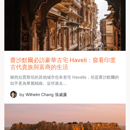
齋沙默爾必訪豪華古宅 Haveli：窺看印度
古代貴族與富商的生活
雖然拉賈斯坦的其他城市也有老宅 Havelis，但是齋沙默爾的
似乎更為華麗精緻。這些過去…
by Wilhelm Chang 張威廉