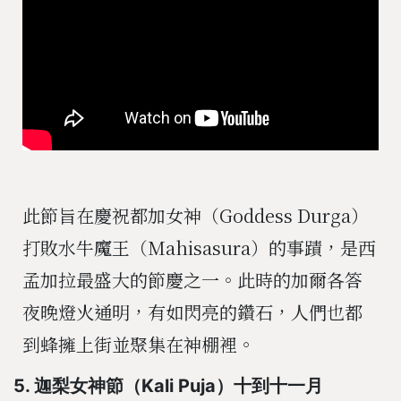
此節旨在慶祝都加女神（Goddess Durga）
打敗水牛魔王（Mahisasura）的事蹟，是西
孟加拉最盛大的節慶之一。此時的加爾各答
夜晚燈火通明，有如閃亮的鑽石，人們也都
到蜂擁上街並聚集在神棚裡。
5. 迦梨女神節（Kali Puja）十到十一月