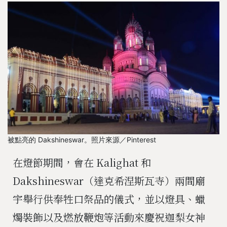
被點亮的 Dakshineswar。照片來源／Pinterest
在燈節期間，會在 Kalighat 和
Dakshineswar（達克希涅斯瓦寺）兩間廟
宇舉行供奉牲口祭品的儀式，並以燈具、蠟
燭裝飾以及燃放鞭炮等活動來慶祝迦梨女神