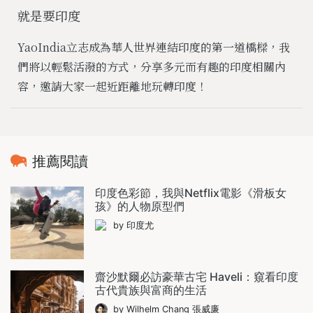
就是要印度
YaoIndia立志成為華人世界連結印度的第一道橋樑，我
們將以輕鬆活潑的方式，分享多元而有趣的印度相關內
容，邀請大家一起近距離地玩轉印度！
推薦閱讀
印度色彩節，我與Netflix電影《滑板女
孩》的人物原型們
by 印度尤
齋沙默爾必訪豪華古宅 Haveli：窺看印度
古代貴族與富商的生活
by Wilhelm Chang 張威廉