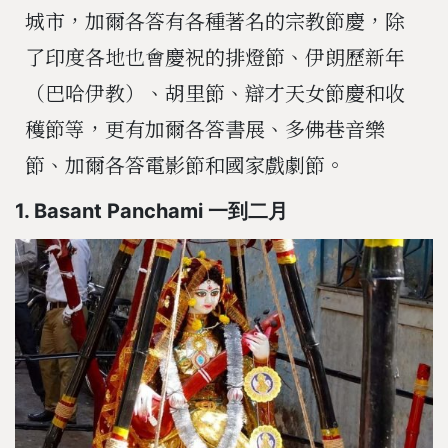
城市，加爾各答有各種著名的宗教節慶，除
了印度各地也會慶祝的排燈節、伊朗歷新年
（巴哈伊教）、胡里節、辯才天女節慶和收
穫節等，更有加爾各答書展、多佛巷音樂
節、加爾各答電影節和國家戲劇節。
1. Basant Panchami 一到二月