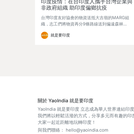
印度疫情：在台印度人攜手台灣企業與
非政府組織 助印度偏鄉抗疫
台灣印度友好協會的物資送抵大吉嶺的MARG組
織，志工們將物資再分9條路線送到偏遠森林…
就是要印度
關於 YaoIndia 就是要印度
YaoIndia 就是要印度 立志成為華人世界連結
我們將以輕鬆活潑的方式，分享多元而有趣的印
大家一起近距離地玩轉印度！
與我們聯絡：
hello@yaoindia.com