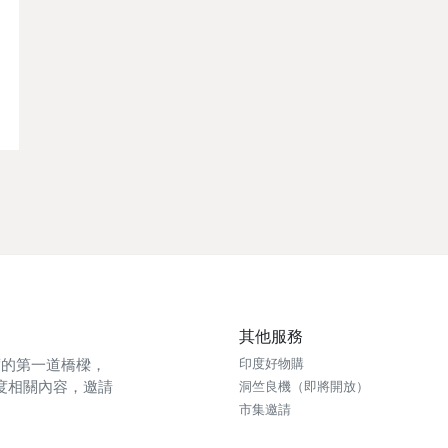
其他服務
印度的第一道橋樑，
印度好物購
度相關內容，邀請
洞竺良機（即將開放）
市集邀請